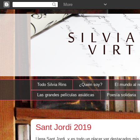
Todo Silvia Rins
¿Quién soy?
El mundo al r
Las grandes películas asiáticas
Poesía solidaria
Sant Jordi 2019
Llega Sant Jordi, y es todo un placer ver destacados mis l