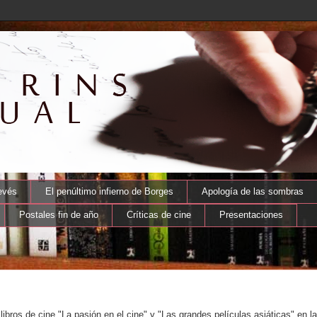
evés
El penúltimo infierno de Borges
Apología de las sombras
Postales fin de año
Críticas de cine
Presentaciones
ibros de cine "La pasión en el cine" y "Las grandes películas asiáticas" en la