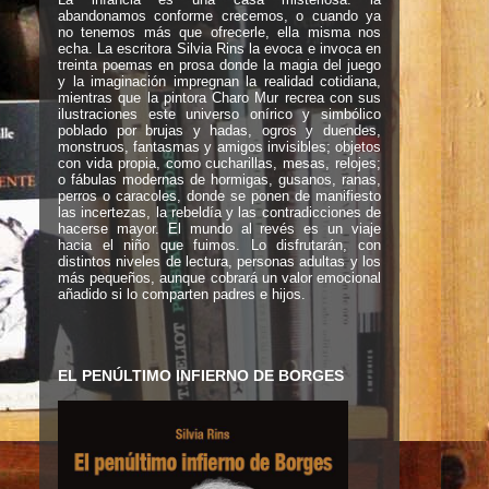
abandonamos conforme crecemos, o cuando ya
no tenemos más que ofrecerle, ella misma nos
echa. La escritora Silvia Rins la evoca e invoca en
treinta poemas en prosa donde la magia del juego
y la imaginación impregnan la realidad cotidiana,
mientras que la pintora Charo Mur recrea con sus
ilustraciones este universo onírico y simbólico
poblado por brujas y hadas, ogros y duendes,
monstruos, fantasmas y amigos invisibles; objetos
con vida propia, como cucharillas, mesas, relojes;
o fábulas modernas de hormigas, gusanos, ranas,
perros o caracoles, donde se ponen de manifiesto
las incertezas, la rebeldía y las contradicciones de
hacerse mayor. El mundo al revés es un viaje
hacia el niño que fuimos. Lo disfrutarán, con
distintos niveles de lectura, personas adultas y los
más pequeños, aunque cobrará un valor emocional
añadido si lo comparten padres e hijos.
EL PENÚLTIMO INFIERNO DE BORGES